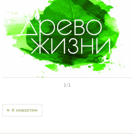
1
/
1
← К новостям