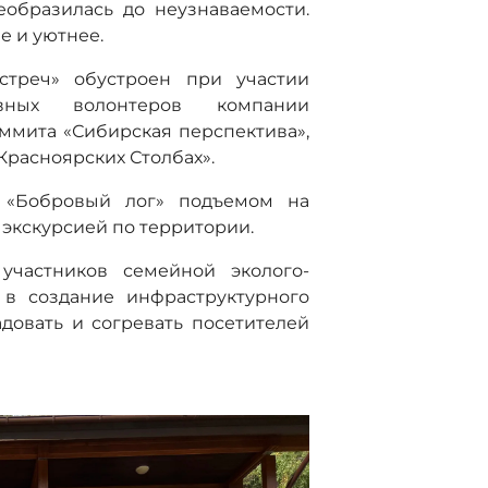
еобразилась до неузнаваемости.
е и уютнее.
стреч» обустроен при участии
ивных волонтеров компании
ммита «Сибирская перспектива»,
Красноярских Столбах».
 «Бобровый лог» подъемом на
 экскурсией по территории.
участников семейной эколого-
 в создание инфраструктурного
адовать и согревать посетителей