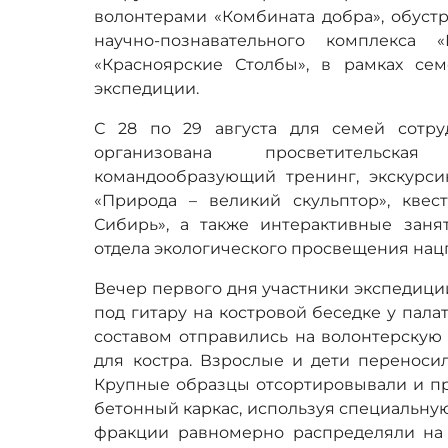
волонтерами «Комбината добра», обустр
научно-познавательного комплекса 
«Красноярские Столбы», в рамках сем
экспедиции.
С 28 по 29 августа для семей сотру
организована просветительска
командообразующий тренинг, экскурс
«Природа – великий скульптор», квес
Сибирь», а также интерактивные заня
отдела экологического просвещения нац
Вечер первого дня участники экспедиц
под гитару на костровой беседке у пала
составом отправились на волонтерскую 
для костра. Взрослые и дети переносил
Крупные образцы отсортировывали и пр
бетонный каркас, используя специальну
фракции равномерно распределяли на с