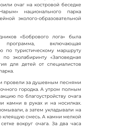
оили очаг на костровой беседке
«Нарым» национального парка
ейной эколого-образовательной
дников «Бобрового лога» была
я программа, включающая
ию по туристическому маршруту
т по эколабиринту «Заповедная
тия для детей от специалистов
парка.
ии провели за душевным песнями
точного городка. А утром полным
акцию по благоустройству очага
и камни в руках и на носилках.
омывали, а затем укладывали на
ю клеящую смесь. А камни мелкой
етке вокруг очага. За два часа