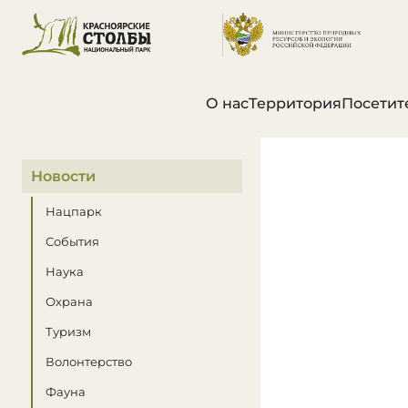
О нас
Территория
Посетит
В этом разделе
Новости
Нацпарк
События
Наука
Охрана
Туризм
Волонтерство
Фауна