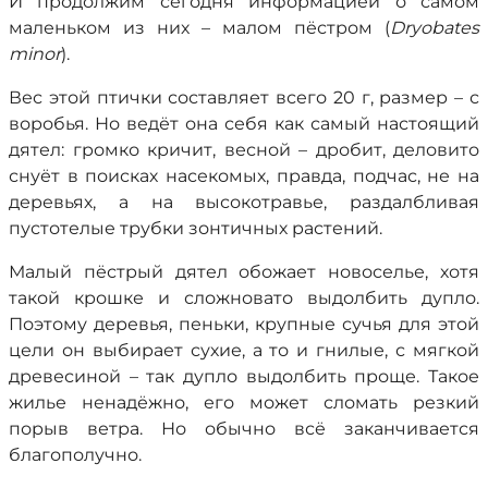
И продолжим сегодня информацией о самом
маленьком из них – малом пёстром (
Dryobates
minor
).
Вес этой птички составляет всего 20 г, размер – с
воробья. Но ведёт она себя как самый настоящий
дятел: громко кричит, весной – дробит, деловито
снуёт в поисках насекомых, правда, подчас, не на
деревьях, а на высокотравье, раздалбливая
пустотелые трубки зонтичных растений.
Малый пёстрый дятел обожает новоселье, хотя
такой крошке и сложновато выдолбить дупло.
Поэтому деревья, пеньки, крупные сучья для этой
цели он выбирает сухие, а то и гнилые, с мягкой
древесиной – так дупло выдолбить проще. Такое
жилье ненадёжно, его может сломать резкий
порыв ветра. Но обычно всё заканчивается
благополучно.