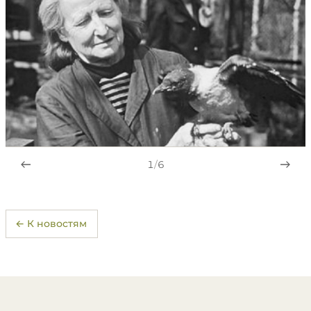
1
/
6
← К новостям