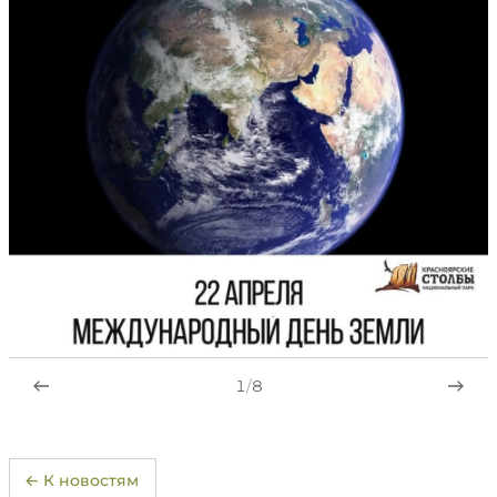
1
/
8
← К новостям