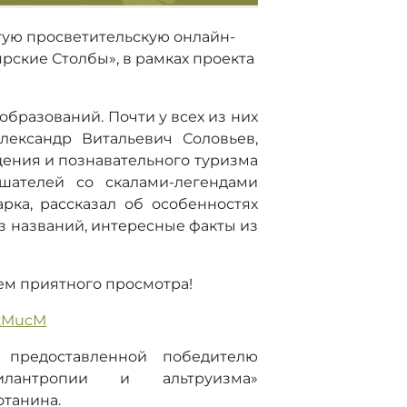
тую просветительскую онлайн-
рские Столбы», в рамках проекта
 образований. Почти у всех из них
лександр Витальевич Соловьев,
щения и познавательного туризма
ушателей со скалами-легендами
рка, рассказал об особенностях
з названий, интересные факты из
ем приятного просмотра!
6zMucM
 предоставленной победителю
лантропии и альтруизма»
отанина.