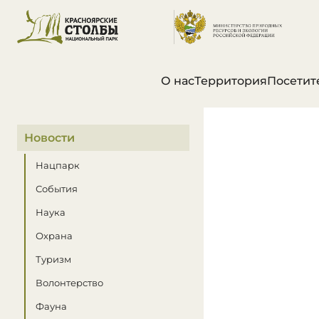
О нас
Территория
Посетит
В этом разделе
Новости
Нацпарк
События
Наука
Охрана
Туризм
Волонтерство
Фауна