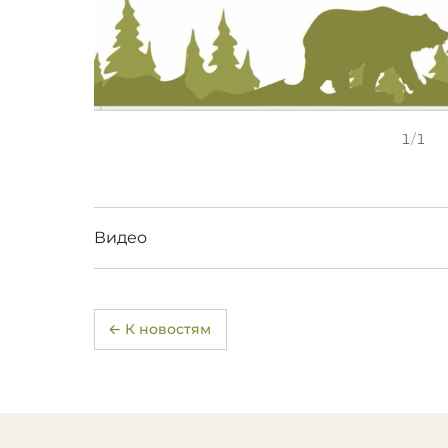
1
/
1
Видео
← К новостям