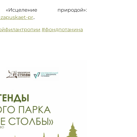
сцеление природой»:
-zapuskaet-pr
..
ойфилантропии
#фондпотанина