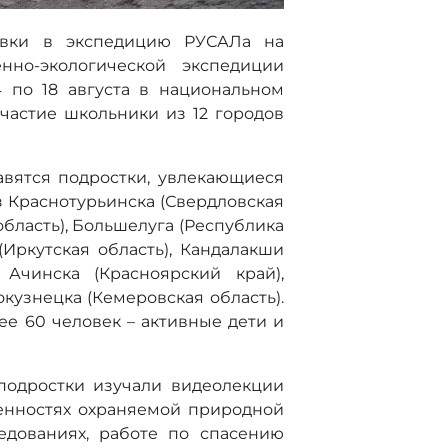
овки в экспедицию РУСАЛа на
нно-экологической экспедиции
4 по 18 августа в национальном
частие школьники из 12 городов
авятся подростки, увлекающиеся
з Краснотурьинска (Свердловская
область), Большелуга (Республика
(Иркутская область), Кандалакши
 Ачинска (Красноярский край),
окузнецка (Кемеровская область).
ее 60 человек – активные дети и
 подростки изучали видеолекции
бенностях охраняемой природной
едованиях, работе по спасению