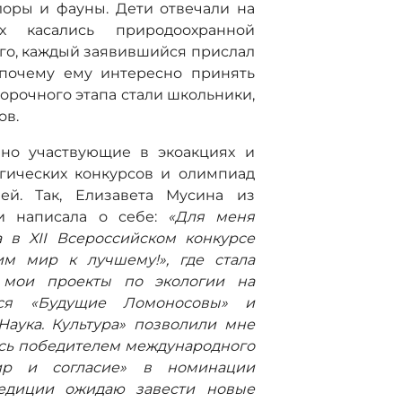
оры и фауны. Дети отвечали на
 касались природоохранной
го, каждый заявившийся прислал
 почему ему интересно принять
орочного этапа стали школьники,
ов.
вно участвующие в экоакциях и
гических конкурсов и олимпиад
ей. Так, Елизавета Мусина из
ти написала о себе:
«Для меня
а в XII Всероссийском конкурсе
им мир к лучшему!», где стала
, мои проекты по экологии на
хся «Будущие Ломоносовы» и
аука. Культура» позволили мне
яюсь победителем международного
Мир и согласие» в номинации
педиции ожидаю завести новые