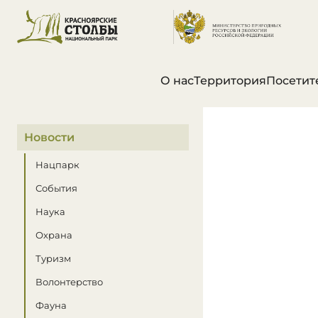
О нас
Территория
Посетит
В этом разделе
Новости
Нацпарк
События
Наука
Охрана
Туризм
Волонтерство
Фауна