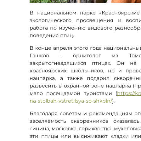
В национальном парке «Красноярские
экологического просвещения и воспи
работа по изучению видового разнообр
поведения птиц.
В конце апреля этого года национальны
Гашков – орнитолог из Томск
закрытогнездящихся птицах. Он не
красноярских школьников, но и пров
нацпарка, а также подарил сквореч
развесить в охранной зоне нацпарка (п
мало посещаемой туристами (
https://k
na-stolbah-vstretilsya-so-shkoln/
).
Благодаря советам и рекомендациям опы
заселяемость скворечников оказалас
синица, московка, горихвостка, мухолов
эти птицы или высиживают кладки или