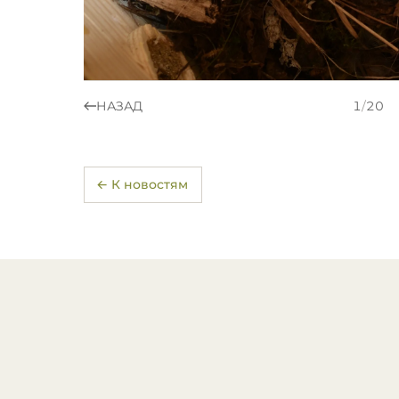
НАЗАД
1
/
20
← К новостям