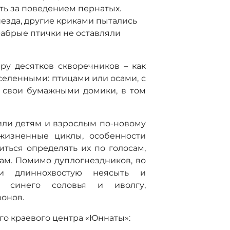
ать за поведением пернатых.
незда, другие криками пытались
рабрые птички не оставляли
ру десятков скворечников – как
аселенными: птицами или осами, с
 свои бумажными домики, в том
или детям и взрослым по-новому
 жизненные циклы, особенности
иться определять их по голосам,
ам. Помимо дуплогнездников, во
ли длиннохвостую неясыть и
и синего соловья и иволгу,
ронов.
ого краевого центра «Юннаты»: