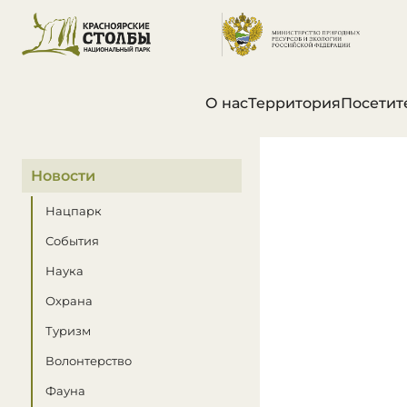
О нас
Территория
Посетит
В этом разделе
Новости
Нацпарк
События
Наука
Охрана
Туризм
Волонтерство
Фауна