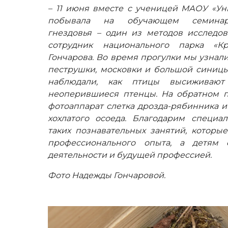
– 11 июня вместе с ученицей МАОУ «Ун
побывала на обучающем семинаре-
гнездовья – один из методов исследов
сотрудник национального парка «К
Гончарова. Во время прогулки мы узнали
пеструшки, московки и большой синицы,
наблюдали, как птицы высиживаю
неоперившиеся птенцы. На обратном пу
фотоаппарат слетка дрозда-рябинника и
хохлатого осоеда. Благодарим специа
таких познавательных занятий, которы
профессионального опыта, а детям 
деятельности и будущей профессией.
Фото Надежды Гончаровой.