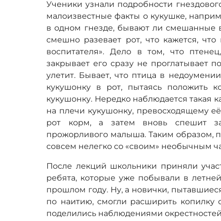
Ученики узнали подробности гнездовог
малоизвестные факты о кукушке, наприме
в одном гнезде, бывают ли смешанные 
смешно разевает рот, что кажется, что
воспитателя». Дело в том, что птенец
закрывает его сразу не проглатывает п
улетит. Бывает, что птица в недоумении
кукушонку в рот, пытаясь положить 
кукушонку. Нередко наблюдается такая к
на плечи кукушонку, превосходящему её 
рот корм, а затем вновь спешит з
прожорливого малыша. Таким образом, 
совсем нелегко со «своим» необычным ч
После лекций школьники приняли участ
ребята, которые уже побывали в летней
прошлом году. Ну, а новички, пытавшиес
по наитию, смогли расширить копилку с
поделились наблюдениями окрестностей 