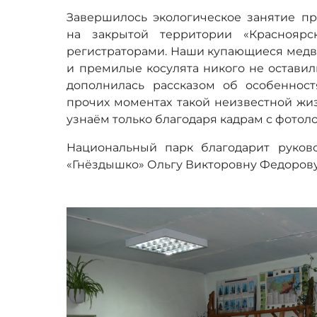
Завершилось экологическое занятие пр
на закрытой территории «Красноярс
регистраторами. Наши купающиеся медве
и премилые косулята никого не остави
дополнилась рассказом об особеннос
прочих моментах такой неизвестной жиз
узнаём только благодаря кадрам с фотол
Национальный парк благодарит руков
«Гнёздышко» Ольгу Викторовну Федорову