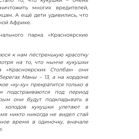
стало то, что кукушки – очень
ничтожить многих вредителей,
цам. А ещё дети удивились, что
жной Африке.
нального парка «Красноярские
уюся к нам пёстренькую красотку
отря на то, что нынче кукушки
 «Красноярских Столбах» они
берегах Маны – 13, а на кордоне
кое «ку-ку» прекратится только в
ки подстраиваются под период
орым они будут подкладывать в
 холодов кукушки улетают в
мя никто никогда не видел стай
ное время в одиночку, вначале
.