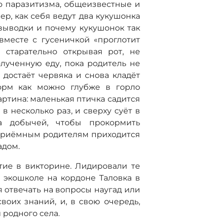
о паразитизма, общеизвестные и
р, как себя ведут два кукушонка
выводки и почему кукушонок так
 вместе с гусеничкой «проглотит
, старательно открывая рот, не
олученную еду, пока родитель не
 достаёт червяка и снова кладёт
корм как можно глубже в горло
артина: маленькая птичка садится
в несколько раз, и сверху суёт в
а добычей, чтобы прокормить
приёмным родителям приходится
адом.
ие в викторине. Лидировали те
 экошколе на кордоне Таловка в
я отвечать на вопросы наугад или
воих знаний, и, в свою очередь,
родного села.