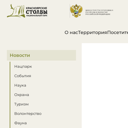
О нас
Территория
Посетит
В этом разделе
Новости
Нацпарк
События
Наука
Охрана
Туризм
Волонтерство
Фауна