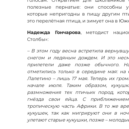
голосам. Открытием для школьников 
полезные пернатые: они способны у
которые непригодны в пищу другим пти
это перелётная птица, и зимует она в Ю
Надежда Гончарова
, методист нацио
Столбы»:
– В этом году весна встретила вернувш
снегом и ледяным дождем. И это несм
прилетели даже позже обычного. На
отметились только в середине мая: на 
Лалетино – лишь 17 мая. Теперь их гром
начале июля. Таким образом, кукуш
размножения тех птичьих пород, кот
гнёзда свои яйца. С приближением
тропическую часть Африки. В то же вре
кукушек, так как мигрируют они в ноч
улетают старые кукушки, позже – молодые