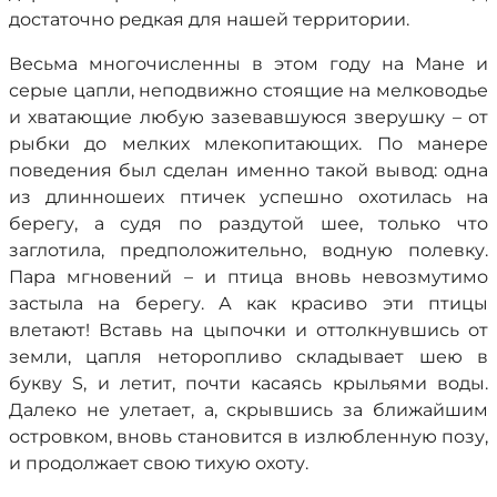
достаточно редкая для нашей территории.
Весьма многочисленны в этом году на Мане и
серые цапли, неподвижно стоящие на мелководье
и хватающие любую зазевавшуюся зверушку – от
рыбки до мелких млекопитающих. По манере
поведения был сделан именно такой вывод: одна
из длинношеих птичек успешно охотилась на
берегу, а судя по раздутой шее, только что
заглотила, предположительно, водную полевку.
Пара мгновений – и птица вновь невозмутимо
застыла на берегу. А как красиво эти птицы
влетают! Вставь на цыпочки и оттолкнувшись от
земли, цапля неторопливо складывает шею в
букву S, и летит, почти касаясь крыльями воды.
Далеко не улетает, а, скрывшись за ближайшим
островком, вновь становится в излюбленную позу,
и продолжает свою тихую охоту.