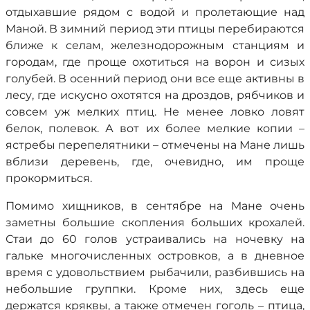
отдыхавшие рядом с водой и пролетающие над
Маной. В зимний период эти птицы перебираются
ближе к селам, железнодорожным станциям и
городам, где проще охотиться на ворон и сизых
голубей. В осенний период они все еще активны в
лесу, где искусно охотятся на дроздов, рябчиков и
совсем уж мелких птиц. Не менее ловко ловят
белок, полевок. А вот их более мелкие копии –
ястребы перепелятники – отмечены на Мане лишь
вблизи деревень, где, очевидно, им проще
прокормиться.
Помимо хищников, в сентябре на Мане очень
заметны большие скопления больших крохалей.
Стаи до 60 голов устраивались на ночевку на
гальке многочисленных островков, а в дневное
время с удовольствием рыбачили, разбившись на
небольшие группки. Кроме них, здесь еще
держатся кряквы, а также отмечен гоголь – птица,