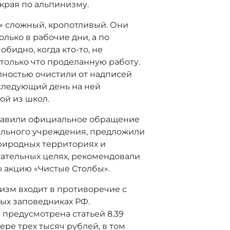
края по альпинизму.
» сложный, кропотливый. Они
лько в рабочие дни, а по
бидно, когда кто-то, не
 только что проделанную работу.
полностью очистили от надписей
а следующий день на ней
ой из школ.
равили официальное обращение
льного учреждения, предложили
природных территориях и
итательных целях, рекомендовали
 акцию «Чистые Столбы».
изм входит в противоречие с
ых заповедниках РФ.
предусмотрена статьей 8.39
ре трех тысяч рублей, в том