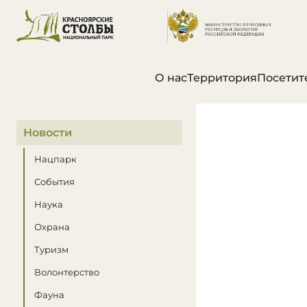
О нас
Территория
Посетит
В этом разделе
Новости
Нацпарк
События
Наука
Охрана
Туризм
Волонтерство
Фауна