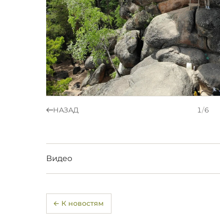
НАЗАД
1
/
6
Видео
← К новостям