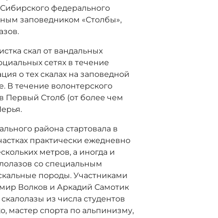
 Сибирского федерального
дным заповедником «Столбы»,
азов.
стка скал от вандальных
оциальных сетях в течение
ия о тех скалах на заповедной
е. В течение волонтерского
в Первый Столб (от более чем
Перья.
рального района стартовала в
участках практически ежедневно
скольких метров, а иногда и
алолазов со специальным
скальные породы. Участниками
мир Волков и Аркадий Самотик
скалолазы из числа студентов
о, мастер спорта по альпинизму,