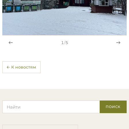
1
/
5
← К новостям
Поиск по сайту
ПОИСК