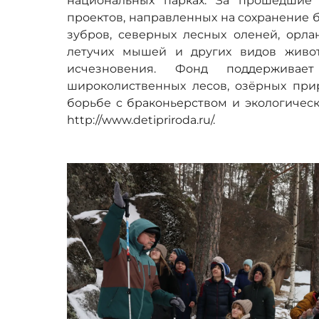
национальных парках. За прошедшие
проектов, направленных на сохранение б
зубров, северных лесных оленей, орла
летучих мышей и других видов живот
исчезновения. Фонд поддерживает
широколиственных лесов, озёрных прир
борьбе с браконьерством и экологичес
http://www.detipriroda.ru/.