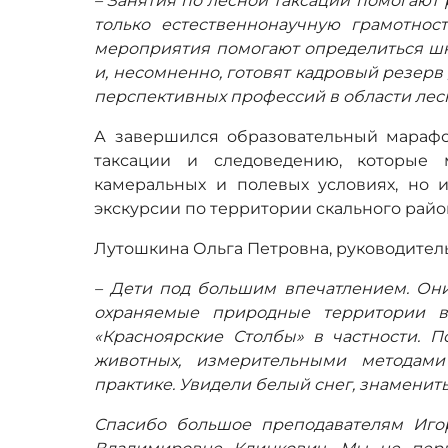
– Занятия по лесной таксации помогают 
только естественнонаучную грамотност
мероприятия помогают определиться ш
и, несомненно, готовят кадровый резерв
перспективных профессий в области лесн
А завершился образовательный мараф
таксации и следоведению, которые
камеральных и полевых условиях, но 
экскурсии по территории скального райо
Лутошкина Ольга Петровна, руководител
– Дети под большим впечатлением. Они
охраняемые природные территории 
«Красноярские Столбы» в частности. П
животных, измерительными методам
практике. Увидели белый снег, знамениты
Спасибо большое преподавателям Иго