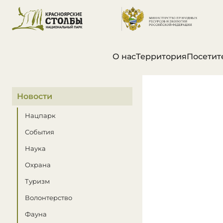
О нас
Территория
Посетит
В этом разделе
Новости
Нацпарк
События
Наука
Охрана
Туризм
Волонтерство
Фауна