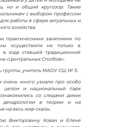
развивать у детей и молодежи не
ь, но и общий кругозор. Такие
кольникам с выбором профессии
 для работы в сфере актуальных и
ого хозяйства.
он практическими занятиями по
 мы осуществили не только в
и в ходе ставшей традиционной
на «Центральных Столбов».
ь группы, учитель МАОУ СШ № 3:
 очень много узнали про особо
в целом и национальный парк
ознакомились со следами диких
и дендрологии в теории и на
е на весь мир скалы.
рю Викторовичу Ковач и Елене