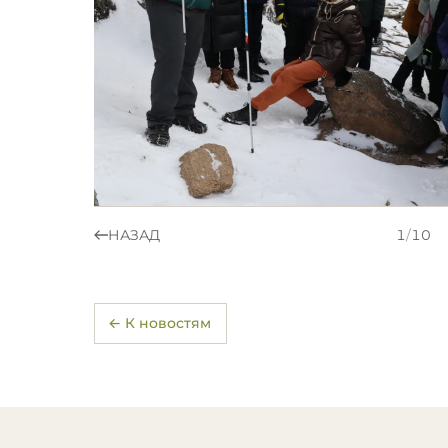
НАЗАД
1
/
10
← К новостям