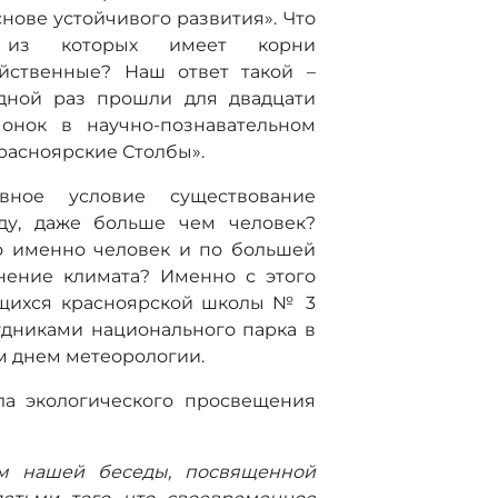
ове устойчивого развития». Что
н из которых имеет корни
яйственные? Наш ответ такой –
едной раз прошли для двадцати
онок в научно-познавательном
расноярские Столбы».
вное условие существование
оду, даже больше чем человек?
то именно человек и по большей
нение климата? Именно с этого
ащихся красноярской школы № 3
удниками национального парка в
м днем метеорологии.
ла экологического просвещения
м нашей беседы, посвященной