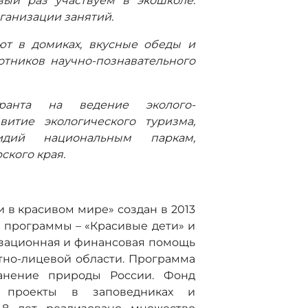
ый раз участвуем в экошколе.
рганизации занятий.
уют в домиках, вкусные обеды и
тников научно-познавательного
ранта на ведение эколого-
витие экологического туризма,
идий национальным паркам,
кого края.
 в красивом мире» создан в 2013
е программы – «Красивые дети» и
изационная и финансовая помощь
тно-лицевой области. Программа
анение природы России. Фонд
 проекты в заповедниках и