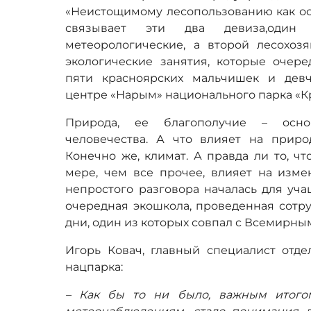
«Неистощимому лесопользованию как осн
связывает эти два девиза,оди
метеорологические, а второй лесохоз
экологические занятия, которые очер
пяти красноярских мальчишек и девч
центре «Нарым» национального парка «К
Природа, ее благополучие – осно
человечества. А что влияет на прир
Конечно же, климат. А правда ли то, ч
мере, чем все прочее, влияет на изме
непростого разговора началась для уч
очередная экошкола, проведенная сотр
дни, один из которых совпал с Всемирны
Игорь Ковач, главный специалист отде
нацпарка:
– Как бы то ни было, важным итого