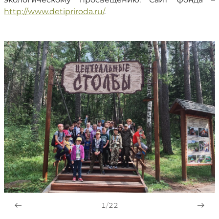
http://www.detipriroda.ru/
.
1
/
22