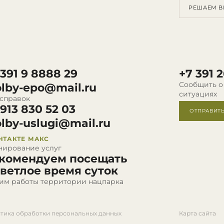
РЕШАЕМ В
 391 9 8888 29
+7 391 2
Сообщить о
olby-epo@mail.ru
ситуациях
 справок
 913 830 52 03
ОТПРАВИТ
olby-uslugi@mail.ru
НТАКТЕ
МАКС
нирование услуг
комендуем посещать
светлое время суток
им работы территории нацпарка
тика обработки персональных данных
Карта сайта