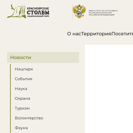
О нас
Территория
Посетит
В этом разделе
Новости
Нацпарк
События
Наука
Охрана
Туризм
Волонтерство
Фауна