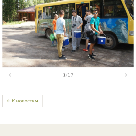
1
/
17
← К новостям