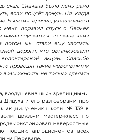
щь скал. Сначала было лень рано
уть, если пойдёт дождь…Но, когда
ие. Было интересно, узнала много
о меня поразил спуск с Перьев
н начал спускаться по скале вниз
а потом мы стали ему хлопать.
зной дороги, что организовали
волонтерской акции. Спасибо
 что проводят такие мероприятия
о возможность не только сделать
ка, воодушевившись зрелищными
 Дидуха и его разговорами про
ик акции, ученик школы № 139 в
воим друзьям мастер-класс по
продемонстрировал невероятные
ою порцию аплодисментов всех
ли на Перевале.