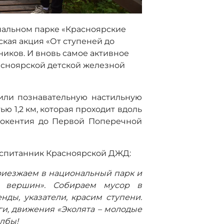
ональном парке «Красноярские
кая акция «От ступеней до
иков. И вновь самое активное
асноярской детской железной
или познавательную настильную
ю 1,2 км, которая проходит вдоль
нокентия до Первой Поперечной
оспитанник Красноярской ДЖД:
приезжаем в национальный парк и
о вершин». Собираем мусор в
нды, указатели, красим ступени.
и, движения «Эколята – молодые
олбы!