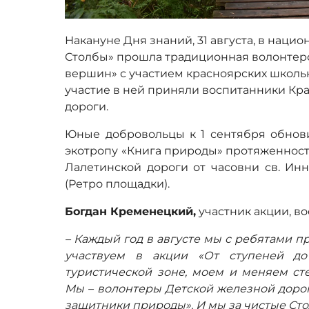
Накануне Дня знаний, 31 августа, в наци
Столбы» прошла традиционная волонтерс
вершин» с участием красноярских школьн
участие в ней приняли воспитанники Кр
дороги.
Юные добровольцы к 1 сентября обнов
экотропу «Книга природы» протяженность
Лалетинской дороги от часовни св. Ин
(Ретро площадки).
Богдан Кременецкий,
участник акции, в
– Каждый год в августе мы с ребятами 
участвуем в акции «От ступеней д
туристической зоне, моем и меняем сте
Мы – волонтеры Детской железной дорог
защитники природы». И мы за чистые Ст