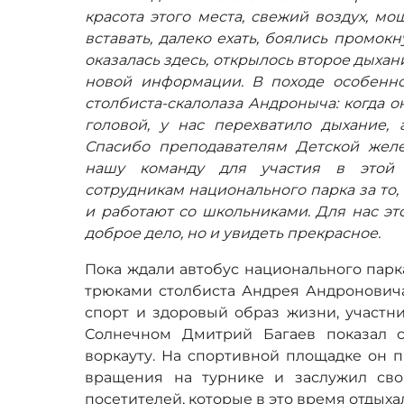
красота этого места, свежий воздух, мо
вставать, далеко ехать, боялись промокн
оказалась здесь, открылось второе дыхан
новой информации. В походе особенн
столбиста-скалолаза Андроныча: когда о
головой, у нас перехватило дыхание, 
Спасибо преподавателям Детской желе
нашу команду для участия в этой 
сотрудникам национального парка за то,
и работают со школьниками. Для нас эт
доброе дело, но и увидеть прекрасное.
Пока ждали автобус национального пар
трюками столбиста Андрея Андроновича
спорт и здоровый образ жизни, участн
Солнечном Дмитрий Багаев показал с
воркауту. На спортивной площадке он 
вращения на турнике и заслужил св
посетителей, которые в это время отдыха