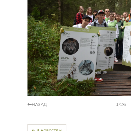
НАЗАД
1
/
26
← К новостям