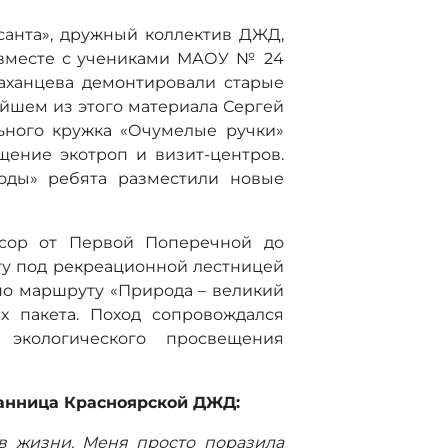
анта», дружный коллектив ДЖД,
 вместе с учениками МАОУ № 24
аханцева демонтировали старые
ейшем из этого материала Сергей
ьного кружка «Очумелые ручки»
щение экотроп и визит-центров.
оды» ребята разместили новые
усор от Первой Поперечной до
оту под рекреационной лестницей
по маршруту «Природа – великий
х пакета. Поход сопровождался
 экологического просвещения
танница Красноярской ДЖД:
в жизни. Меня просто поразила