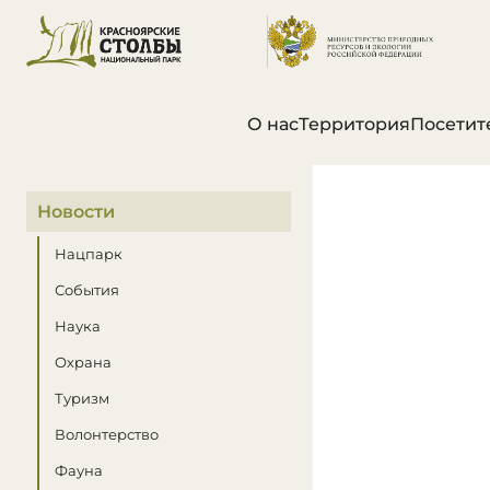
О нас
Территория
Посетит
В этом разделе
Новости
Нацпарк
События
Наука
Охрана
Туризм
Волонтерство
Фауна