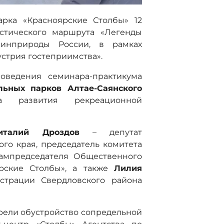
арка «Красноярские Столбы» 12
истического маршрута «Легенды
Минприроды России, в рамках
устрия гостеприимства».
оведения семинара-практикума
льных парков Алтае-Саянского
а развития рекреационной
италий Дроздов
– депутат
го края, председатель комитета
зампредседателя Общественного
ярские Столбы», а также
Лилия
страции Свердловского района
рели обустройство сопредельной