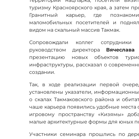
территории нацпарка, посетили визи
туризму Красноярского края, а затем п
Гранитный карьер, где познако
маломобильных посетителей и подня
видом на скальный массив Такмак.
Сопровождали коллег сотрудники 
руководством директора
Вячеслава
презентацию новых объектов турис
инфраструктуры, рассказал о современн
создании.
Так, в ходе реализации первой очере
установлены указатели, информационны
о скалах Такмаковского района и обита
чаше карьера появились удобные места 
игровому пространству «Кизямы» доб
малые архитектурные формы для юных по
Участники семинара прошлись по дер