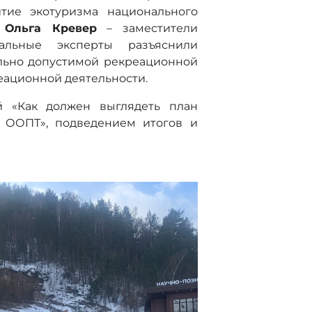
итие экотуризма национального
и
Ольга Кревер
– заместители
ральные эксперты разъяснили
льно допустимой рекреационной
еационной деятельности.
й «Как должен выглядеть план
и ООПТ», подведением итогов и