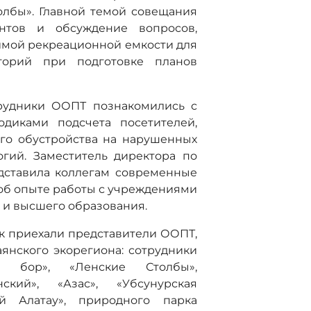
олбы». Главной темой совещания
нтов и обсуждение вопросов,
имой рекреационной емкости для
торий при подготовке планов
трудники ООПТ познакомились с
одиками подсчета посетителей,
го обустройства на нарушенных
гий. Заместитель директора по
ставила коллегам современные
 об опыте работы с учреждениями
 и высшего образования.
к приехали представители ООПТ,
янского экорегиона: сотрудники
й бор», «Ленские Столбы»,
нский», «Азас», «Убсунурская
кий Алатау», природного парка