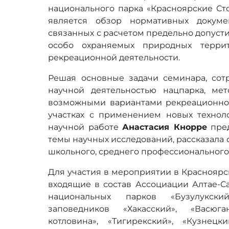
национального парка «Красноярские Ст
является обзор нормативных докуме
связанных с расчетом предельно допуст
особо охраняемых природных терри
рекреационной деятельности.
Решая основные задачи семинара, со
научной деятельностью нацпарка, мет
возможными вариантами рекреационно
участках с применением новых техноло
научной работе
Анастасия Кнорре
пред
темы научных исследований, рассказала
школьного, среднего профессионального
Для участия в мероприятии в Красноярс
входящие в состав Ассоциации Алтае-Са
национальных парков «Бузулукски
заповедников «Хакасский», «Васюга
котловина», «Тигирекский», «Кузнец