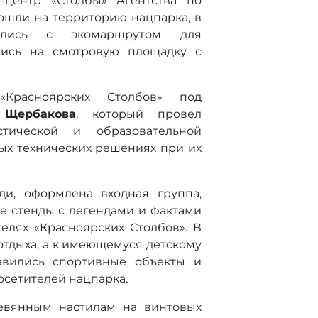
т-центр «Столбы» Агентства по
рошли на территорию нацпарка, в
мились с экомаршрутом для
лись на смотровую площадку с
«Красноярских Столбов» под
 Щербакова
, который провел
тической и образовательной
ых технических решениях при их
ди, оформлена входная группа,
е стенды с легендами и фактами
телях «Красноярских Столбов». В
отдыха, а к имеющемуся детскому
авились спортивные объекты и
сетителей нацпарка.
евянным настилам на винтовых