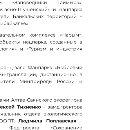
ии «Заповедники Таймыра»,
«Саяно-Шушенский» и нацпарка
тели Байкальских территорий –
ибайкалье».
вательном комплексе «Нарым»,
объекты нацпарка, созданные в
ология» и «Туризм и индустрия
еренц-зале Фанпарка «Бобровый
йн-трансляции, дистанционно в
авители Минприроды России и
ами Алтае-Саянского экорегиона
ексей Тихненко
– замдиректора
чальник отдела экологического
 ООПТ,
Людмила Поплавская
–
а Федпроекта «Сохранение