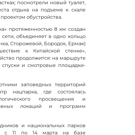
стках; посмотрели новый туалет,
ста отдыха на подъеме к скале
 проектом обустройства.
а» протяженностью 8 км создан
сети, объединяет в одно кольцо
нка, Сторожевой, Бородок, Ермак)
ествие к Китайской стенке»,
ройство продолжится: на маршруте
 спуски и смотровые площадки-
отники заповедных территорий
нтр нацпарка, где состоялась
логического просвещения и
ктивных локаций и программ
едников и национальных парков
ит с 11 по 14 марта на базе