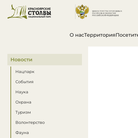
О нас
Территория
Посетит
В этом разделе
Новости
Нацпарк
События
Наука
Охрана
Туризм
Волонтерство
Фауна