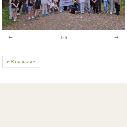
1
/
6
← К новостям