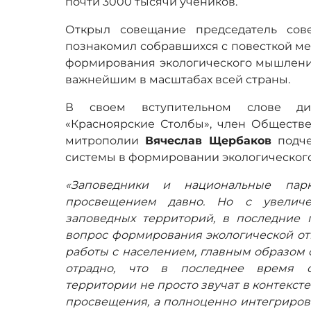
почти 3000 тысячи учеников.
Открыл совещание председатель со
познакомил собравшихся с повесткой ме
формирования экологического мышления
важнейшим в масштабах всей страны.
В своем вступительном слове дир
«Красноярские Столбы», член Обществе
митрополии
Вячеслав Щербаков
подче
системы в формировании экологическог
«Заповедники и национальные парк
просвещением давно. Но с увеличе
заповедных территорий, в последние г
вопрос формирования экологической отв
работы с населением, главным образом 
отрадно, что в последнее время 
территории не просто звучат в контекст
просвещения, а полноценно интегриров