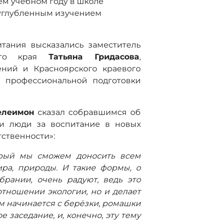
ем учебном году в школе
 углубленным изучением
тания высказались заместитель
кого края
Татьяна Гридасова
,
ений и Красноярского краевого
 профессиональной подготовки
елеимон
сказал собравшимся об
ти люди за воспитание в новых
тственности»:
орый мы сможем доносить всем
ра, природы. И такие формы, о
брании, очень радуют, ведь это
отношении экологии, но и делает
зм начинается с берёзки, ромашки
е заседание, и, конечно, эту тему