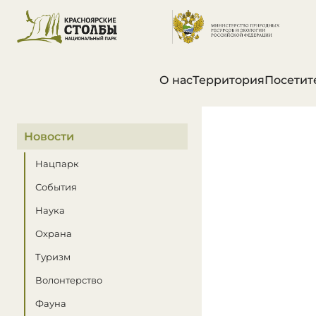
О нас
Территория
Посетит
В этом разделе
Новости
Нацпарк
События
Наука
Охрана
Туризм
Волонтерство
Фауна