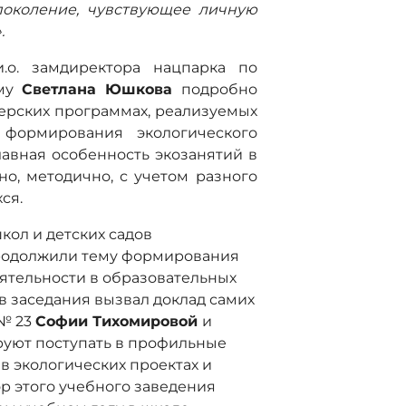
поколение, чувствующее личную
.
.о. замдиректора нацпарка по
зму
Светлана Юшкова
подробно
терских программах, реализуемых
 формирования экологического
авная особенность экозанятий в
но, методично, с учетом разного
ся.
кол и детских садов
продолжили тему формирования
еятельности в образовательных
в заседания вызвал доклад самих
 № 23
Софии Тихомировой
и
руют поступать в профильные
 в экологических проектах и
ор этого учебного заведения