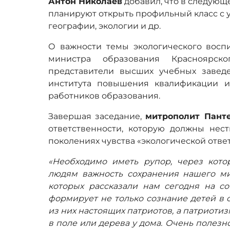
Антон Николаев
добавил, что в следующ
планируют открыть профильный класс с
географии, экологии и др.
О важности темы экологического воспи
министра образования Красноярс
представители высших учебных завед
института повышения квалификации и
работников образования.
Завершая заседание,
митрополит Пант
ответственности, которую должны нес
поколениях чувства «экологической отве
«Необходимо иметь рупор, через кот
людям важность сохранения нашего ми
которых рассказали нам сегодня на со
формирует не только сознание детей в 
из них настоящих патриотов, а патриоти
в поле или дерева у дома. Очень полезно