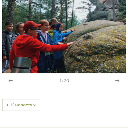
1
/
20
← К новостям