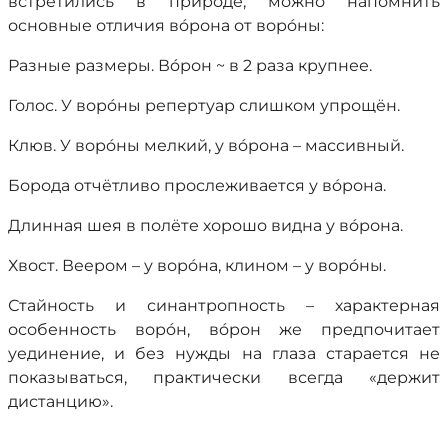
встретились в природе, можно напомнить
основные отличия вóрона от ворóны:
Разные размеры. Вóрон ~ в 2 раза крупнее.
Голос. У ворóны репертуар слишком упрощён.
Клюв. У ворóны мелкий, у вóрона – массивный.
Борода отчётливо прослеживается у вóрона.
Длинная шея в полёте хорошо видна у вóрона.
Хвост. Веером – у ворóна, клином – у ворóны.
Стайность и синантропность – характерная
особенность ворóн, вóрон же предпочитает
уединение, и без нужды на глаза старается не
показываться, практически всегда «держит
дистанцию».