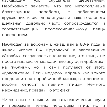
ласкающим ухо слушателя щебетанием.
Необходимо заметить, что его неторопливые
благозвучные переборы, с добавлением
крукающих, каркающих звуков и даже горлового
щелканья, довольно часто сопровождаются и
соответствующим профессиональному певцу
поведением.
Наблюдая за вóронами, жившими в 80-е годы в
живом уголке Е.А. Крутовской в заповеднике
«Столбы», создавалось впечатление, что птицы не
просто извлекают мелодичные звуки, и «работают
на публику», но и сами получают от этого
удовольствие. Ведь недаром вóрона как яркого
представителя воробьинообразных, в отличие от
ворóны, относят к певчим птицам. Немного
неожиданно, правда? Но это факт.
Умеют они не только извлекать технические звуки
и подражать пению некоторых птиц, но и