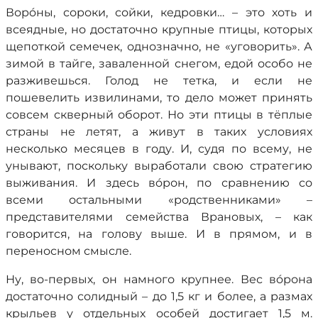
Ворóны, сороки, сойки, кедровки… – это хоть и
всеядные, но достаточно крупные птицы, которых
щепоткой семечек, однозначно, не «уговорить». А
зимой в тайге, заваленной снегом, едой особо не
разживешься. Голод не тетка, и если не
пошевелить извилинами, то дело может принять
совсем скверный оборот. Но эти птицы в тёплые
страны не летят, а живут в таких условиях
несколько месяцев в году. И, судя по всему, не
унывают, поскольку выработали свою стратегию
выживания. И здесь вóрон, по сравнению со
всеми остальными «родственниками» –
представителями семейства Врановых, – как
говорится, на голову выше. И в прямом, и в
переносном смысле.
Ну, во-первых, он намного крупнее. Вес вóрона
достаточно солидный – до 1,5 кг и более, а размах
крыльев у отдельных особей достигает 1,5 м.