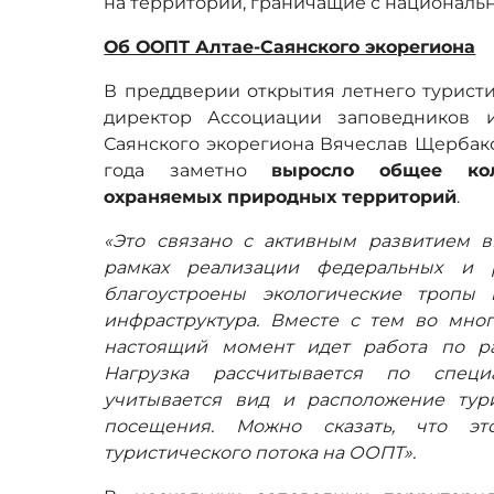
на территории, граничащие с националь
Об ООПТ Алтае-Саянского экорегиона
В преддверии открытия летнего турист
директор Ассоциации заповедников 
Саянского экорегиона Вячеслав Щербаков
года заметно
выросло общее кол
охраняемых природных территорий
.
«Это связано с активным развитием вн
рамках реализации федеральных и 
благоустроены экологические тропы
инфраструктура. Вместе с тем во мног
настоящий момент идет работа по ра
Нагрузка рассчитывается по специ
учитывается вид и расположение тури
посещения. Можно сказать, что эт
туристического потока на ООПТ».