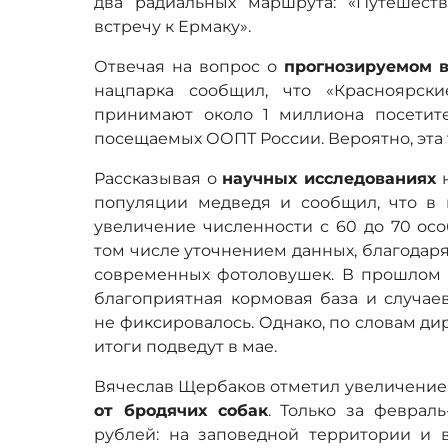
два радиальных маршрута: «Путешест
встречу к Ермаку».
Отвечая на вопрос о
прогнозируемом в
нацпарка сообщил, что «Красноярск
принимают около 1 миллиона посетит
посещаемых ООПТ России. Вероятно, эта 
Рассказывая о
научных исследованиях
популяции медведя и сообщил, что в
увеличение численности с 60 до 70 осо
том числе уточнением данных, благодар
современных фотоловушек. В прошлом 
благоприятная кормовая база и случае
не фиксировалось. Однако, по словам ди
итоги подведут в мае.
Вячеслав Щербаков отметил увеличени
от бродячих собак
. Только за феврал
рублей: на заповедной территории и 