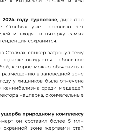
вие к Китайской стенке» и «На
 2024 году турпотоке
, директор
ие Столбы» уже несколько лет
елей и входят в пятерку самых
тенденция сохранится.
на Столбах, спикер затронул тему
 нацпарке ожидается небольшое
бей, которое можно объяснить в
я размещению в заповедной зоне
году у хищников была отмечена
в каннибализма среди медведей
ректора нацпарка, окончательные
е
ущерба природному комплексу
ь-март он составил более 5 млн
в охранной зоне жертвами стай