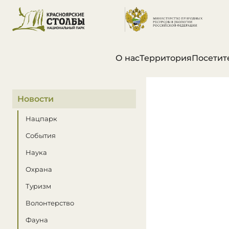
О нас
Территория
Посетит
В этом разделе
Новости
Нацпарк
События
Наука
Охрана
Туризм
Волонтерство
Фауна