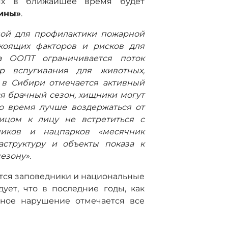
иях в ближайшее время будет
ины»
.
ной для профилактики пожарной
окоящих факторов и рисков для
а ООПТ ограничивается поток
ор вспугивания для животных,
 в Сибири отмечается активный
я брачный сезон, хищники могут
то время лучше воздержаться от
лицом к лицу не встретиться с
ников и нацпарков «месячник
аструктуру и объекты показа к
сезону»
.
ются заповедники и национальные
дует, что в последние годы, как
нное нарушение отмечается все