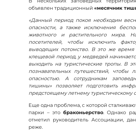
В нескольких заповедных территор
объявлен традиционный
«месячник тиш
«Данный период покоя необходим вес
опасности, а также исключения бесп
животного и растительного мира. Н
посетителей, чтобы исключить факт
выводящих потомство. В это же время
клещевой период, у медведей начинаетс
выходить на туристические тропы. В э
познавательных путешествий, чтобы 
опасностью. А сотрудникам заповед
тишины» позволяет подготовить инфр
предстоящему летнему туристическому 
Еще одна проблема, с которой сталкива
парки – это
браконьерство
. Однако ра
отметил руководитель Ассоциации, да
реже.