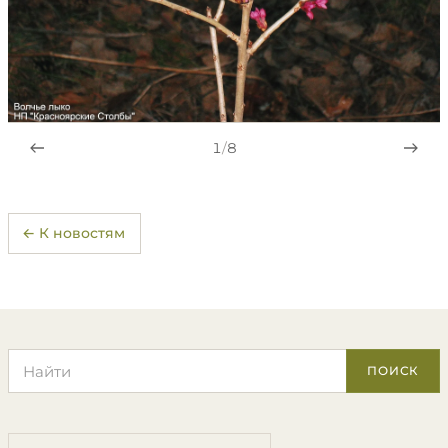
1
/
8
← К новостям
Поиск по сайту
ПОИСК