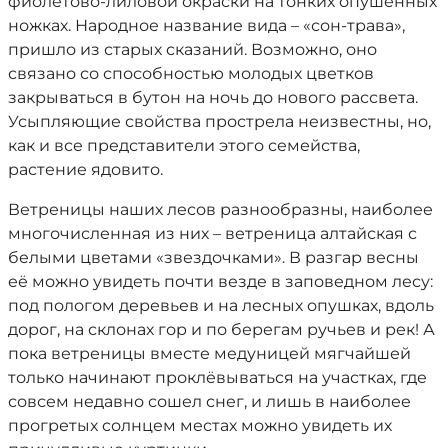
фиолетово-лиловой окраски на тонких опушенных
ножках. Народное название вида – «сон-трава»,
пришло из старых сказаний. Возможно, оно
связано со способностью молодых цветков
закрываться в бутон на ночь до нового рассвета.
Усыпляющие свойства прострела неизвестны, но,
как и все представители этого семейства,
растение ядовито.
Ветреницы наших лесов разнообразны, наиболее
многочисленная из них – ветреница алтайская с
белыми цветами «звездочками». В разгар весны
её можно увидеть почти везде в заповедном лесу:
под пологом деревьев и на лесных опушках, вдоль
дорог, на склонах гор и по берегам ручьев и рек! А
пока ветреницы вместе медуницей мягчайшей
только начинают проклёвываться на участках, где
совсем недавно сошел снег, и лишь в наиболее
прогретых солнцем местах можно увидеть их