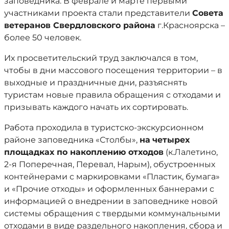
заповедника. В феврале и марте первыми
участниками проекта стали представители
Совета
ветеранов Свердловского района
г.Красноярска –
более 50 человек.
Их просветительский труд заключался в том,
чтобы в дни массового посещения территории – в
выходные и праздничные дни, разъяснять
туристам новые правила обращения с отходами и
призывать каждого начать их сортировать.
Работа проходила в туристско-экскурсионном
районе заповедника «Столбы»,
на
четырех
площадках по накоплению отходов
(к.Лалетино,
2-я Поперечная, Перевал, Нарым), обустроенных
контейнерами с маркировками «Пластик, бумага»
и «Прочие отходы» и оформленных баннерами с
информацией о внедрении в заповеднике новой
системы обращения с твердыми коммунальными
отходами в виде раздельного накопления, сбора и