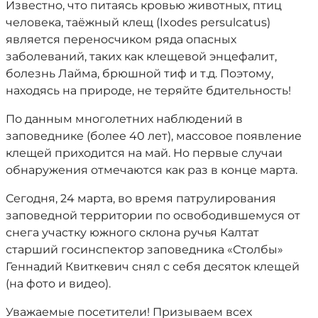
Известно, что питаясь кровью животных, птиц
человека, таёжный клещ (Ixodes persulcatus)
является переносчиком ряда опасных
заболеваний, таких как клещевой энцефалит,
болезнь Лайма,
брюшной тиф и т.д. Поэтому,
находясь на природе, не теряйте бдительность!
По данным многолетних наблюдений в
заповеднике (более 40 лет), массовое появление
клещей приходится на май. Но первые случаи
обнаружения отмечаются как раз в конце марта.
Сегодня, 24 марта, во время патрулирования
заповедной территории по освободившемуся от
снега участку южного склона ручья Калтат
старший госинспектор заповедника «Столбы»
Геннадий Квиткевич снял с себя десяток клещей
(на фото и видео).
Уважаемые посетители! Призываем всех