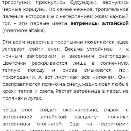
трясогузки, проснулись бурундуки, вернулись
черные коршуны. Но самое нежное, трогательное
явление, которое мы с нетерпением ждем каждый
год – это первые цветы
ветреницы алтайской
(Anemone altaica).
Эти всем известные торопыжки появляются, едва
успевает сойти снег. Весьма устойчивы и к
ночным заморозкам, и весенним снегопадам.
Цветочки раскрываются лишь в солнечную,
теплую погоду и снова смыкаются при
похолодании. А вот листикам все нипочем. Они
расправляются прямо на снегу, жадно ловя любые
крохи тепла и света. Растет ветреница в лесах, на
полянах и лугах.
Когда снег сойдет окончательно, рядом с
ветреницей алтайской расцветут полянки
ветреницы отогнутой. Еще на территории
нацпарка произрастают пять различных видов