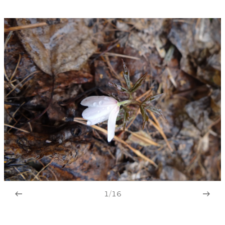
1
/
16