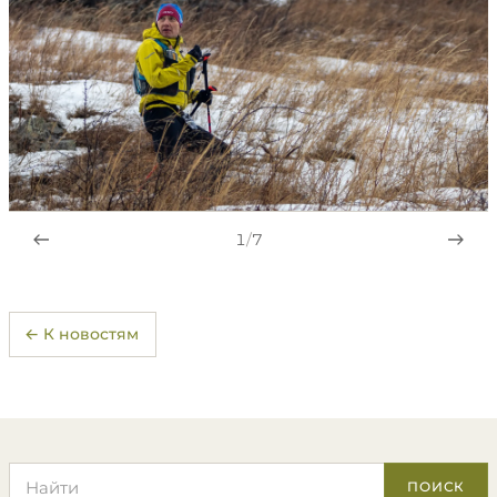
1
/
7
← К новостям
Поиск по сайту
ПОИСК