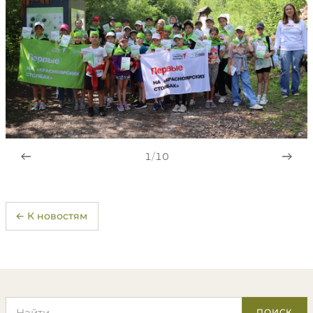
1
/
10
← К новостям
Поиск по сайту
ПОИСК