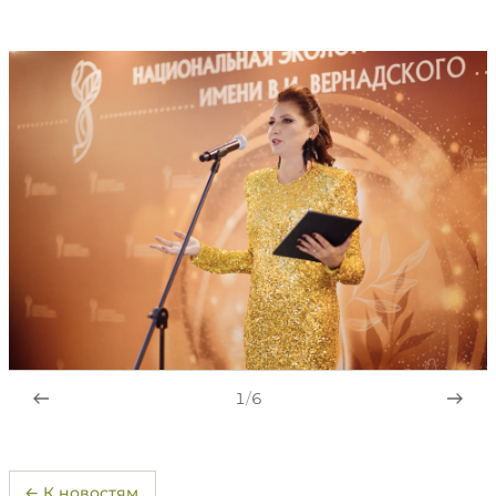
1
/
6
← К новостям