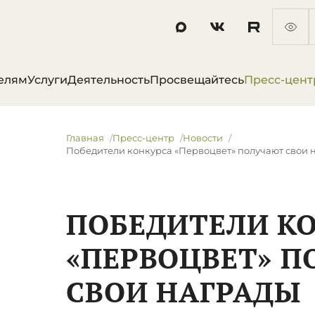
елям
Услуги
Деятельность
Просвещайтесь
Пресс-цент
Главная
Пресс-центр
Новости
Победители конкурса «Первоцвет» получают свои 
ПОБЕДИТЕЛИ К
«ПЕРВОЦВЕТ» 
СВОИ НАГРАДЫ