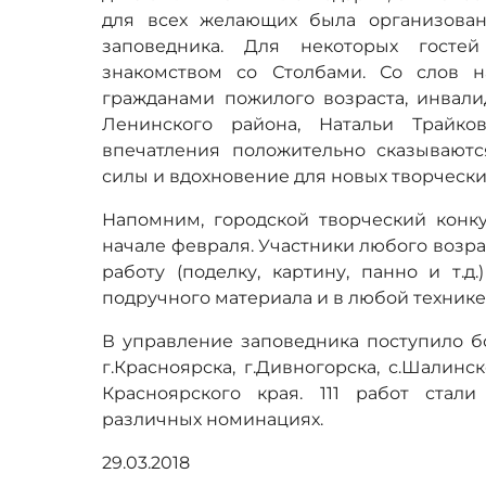
для всех желающих была организован
заповедника. Для некоторых госте
знакомством со Столбами. Со слов н
гражданами пожилого возраста, инва
Ленинского района, Натальи Трайко
впечатления положительно сказывают
силы и вдохновение для новых творчески
Напомним, городской творческий конк
начале февраля. Участники любого возра
работу (поделку, картину, панно и т.
подручного материала и в любой технике
В управление заповедника поступило бо
г.Красноярска, г.Дивногорска, с.Шалин
Красноярского края. 111 работ стал
различных номинациях.
29.03.2018