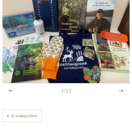
1
/
12
← К новостям