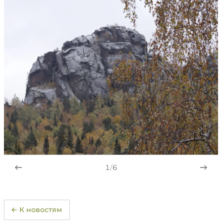
1
/
6
← К новостям