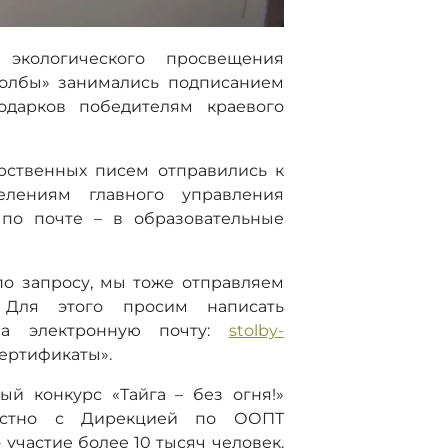
экологического просвещения
толбы» занимались подписанием
одарков победителям краевого
рственных писем отправились к
елениям главного управления
 по почте – в образовательные
по запросу, мы тоже отправляем
 Для этого просим написать
на электронную почту:
stolby-
сертификаты».
й конкурс «Тайга – без огня!»
естно с Дирекцией по ООПТ
 участие более 10 тысяч человек.