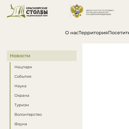
О нас
Территория
Посетит
В этом разделе
Новости
Нацпарк
События
Наука
Охрана
Туризм
Волонтерство
Фауна