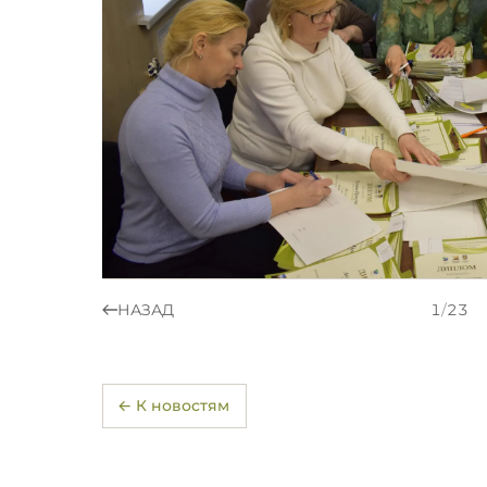
НАЗАД
1
/
23
← К новостям