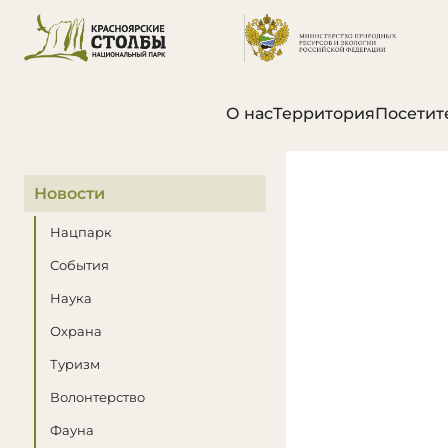
О нас
Территория
Посетит
В этом разделе
Новости
Нацпарк
События
Наука
Охрана
Туризм
Волонтерство
Фауна