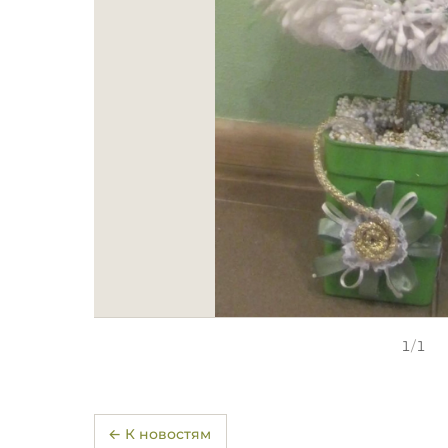
1
/
1
← К новостям