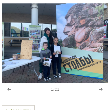
1
/
21