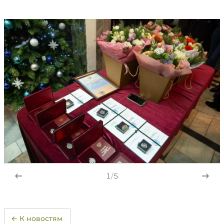
1
/
5
← К новостям