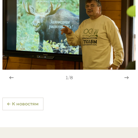
1
/
8
← К новостям