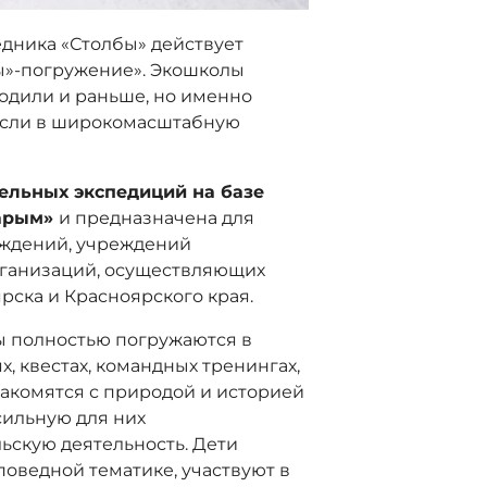
едника «Столбы» действует
ы»-погружение». Экошколы
одили и раньше, но именно
осли в широкомасштабную
ельных экспедиций на базе
Нарым»
и предназначена для
еждений, учреждений
рганизаций, осуществляющих
ярска и Красноярского края.
ы полностью погружаются в
х, квестах, командных тренингах,
накомятся с природой и историей
сильную для них
ьскую деятельность. Дети
оведной тематике, участвуют в