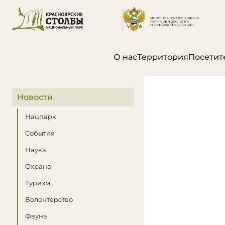
О нас
Территория
Посетит
В этом разделе
Новости
Нацпарк
События
Наука
Охрана
Туризм
Волонтерство
Фауна