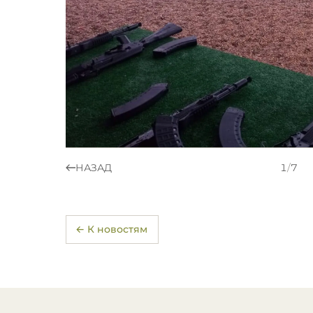
НАЗАД
1
/
7
← К новостям