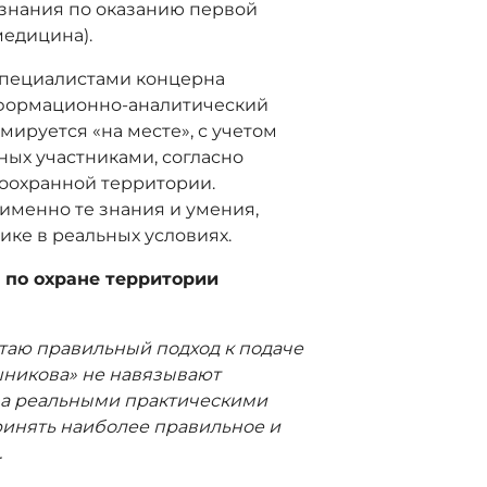
 знания по оказанию первой
медицина).
специалистами концерна
нформационно-аналитический
мируется «на месте», с учетом
ных участниками, согласно
оохранной территории.
именно те знания и умения,
ике в реальных условиях.
 по охране территории
итаю правильный подход к подаче
шникова» не навязывают
, а реальными практическими
инять наиболее правильное и
.