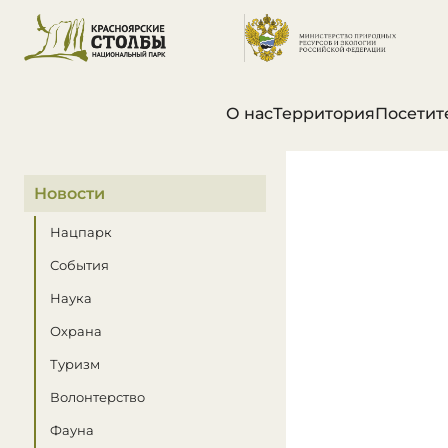
О нас
Территория
Посетит
В этом разделе
Новости
Нацпарк
События
Наука
Охрана
Туризм
Волонтерство
Фауна