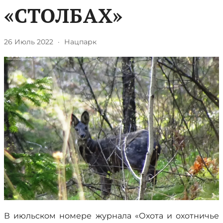
«СТОЛБАХ»
26 Июль 2022
·
Нацпарк
В июльском номере журнала «Охота и охотничье