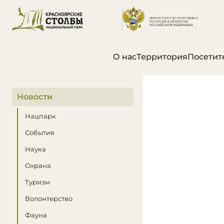
О нас
Территория
Посетит
В этом разделе
Новости
Нацпарк
События
Наука
Охрана
Туризм
Волонтерство
Фауна