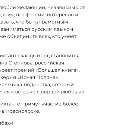
т любой желающий, независимо от
дания, профессии, интересов и
казать, что быть грамотным —
о заниматься русским языком
кже объединить всех, кто умеет
диктанта каждый год становится
ина Степнова, российская
ауреат премий «Большая книга»,
кер» и «Ясная Поляна».
мальчика-подростка, который
ится к встрече с первой любовью.
диктанте примут участие более
– в Красноярске.
бах»!