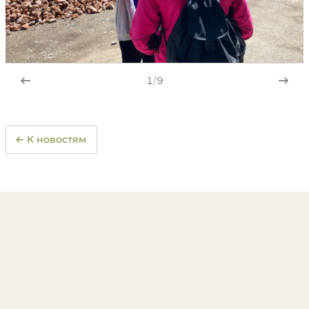
1
/
9
← К новостям