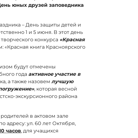
День юных друзей заповедника
аздника – День защиты детей и
ственно 1 и 5 июня. В этот день
 творческого конкурса
«Красная
том: «Красная книга Красноярского
изом будут отмечены
бного года
активное
участие в
а, а также назовем
лучшую
-погружение»
, которая весной
истско-экскурсионного района
 родителей в актовом зале
 по адресу: ул. 60 лет Октября,
10 часов
, для учащихся