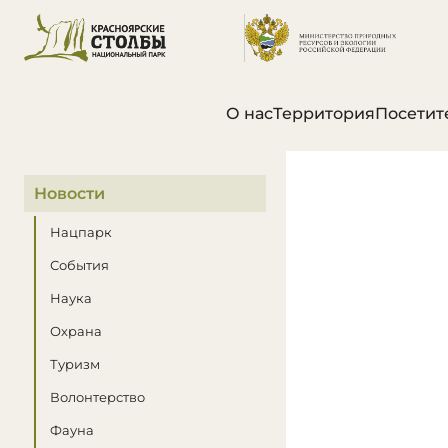
О нас
Территория
Посетит
В этом разделе
Новости
Нацпарк
События
Наука
Охрана
Туризм
Волонтерство
Фауна