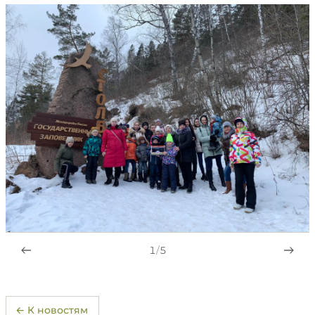
1
/
5
← К новостям