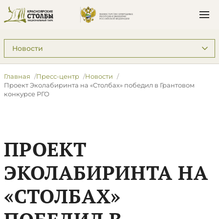
Подразделы: Пресс-центр
Главная
Пресс-центр
Новости
​Проект Эколабиринта на «Столбах» победил в Грантовом
конкурсе РГО
​ПРОЕКТ
ЭКОЛАБИРИНТА НА
«СТОЛБАХ»