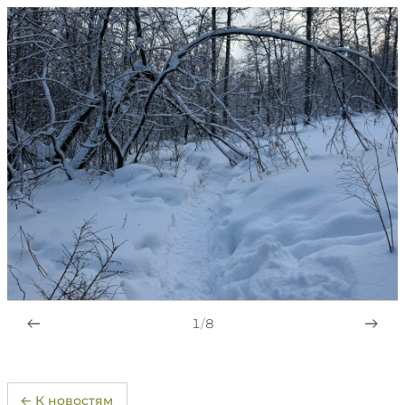
1
/
8
← К новостям