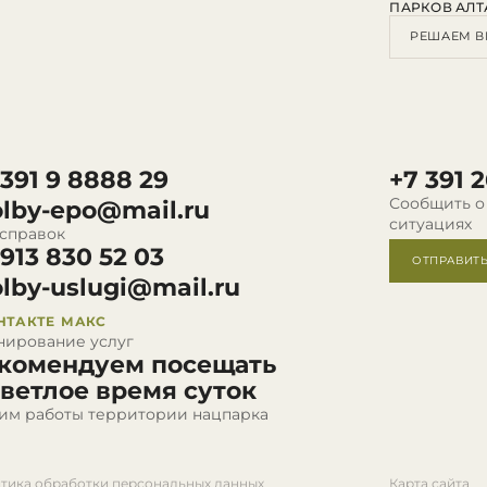
ПАРКОВ АЛТ
РЕШАЕМ В
 391 9 8888 29
+7 391 2
Сообщить о
olby-epo@mail.ru
ситуациях
 справок
 913 830 52 03
ОТПРАВИТ
olby-uslugi@mail.ru
НТАКТЕ
МАКС
нирование услуг
комендуем посещать
светлое время суток
им работы территории нацпарка
тика обработки персональных данных
Карта сайта