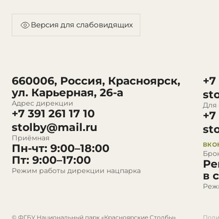
Версия для слабовидящих
660006, Россия, Красноярск,
+7
ул. Карьерная, 26-а
st
Адрес дирекции
Для
+7 391 261 17 10
+7
stolby@mail.ru
st
Приёмная
ВКО
Пн-чт: 9:00–18:00
Бро
Пт: 9:00–17:00
Ре
Режим работы дирекции нацпарка
в 
Реж
© ФГБУ Национальный парк «Красноярские Столбы»
Поли