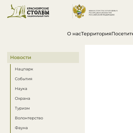
О нас
Территория
Посетит
В этом разделе
Новости
Нацпарк
События
Наука
Охрана
Туризм
Волонтерство
Фауна