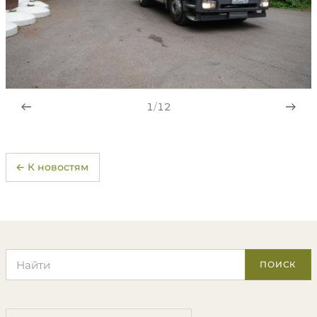
1
/
12
← К новостям
Поиск по сайту
ПОИСК