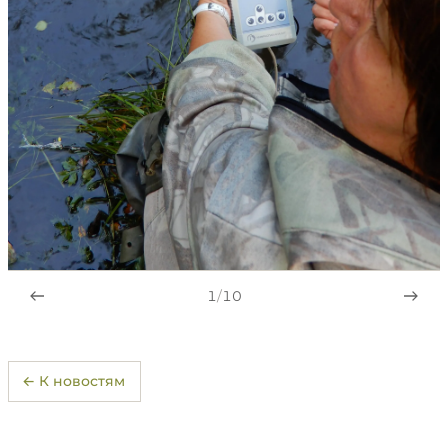
1
/
10
← К новостям